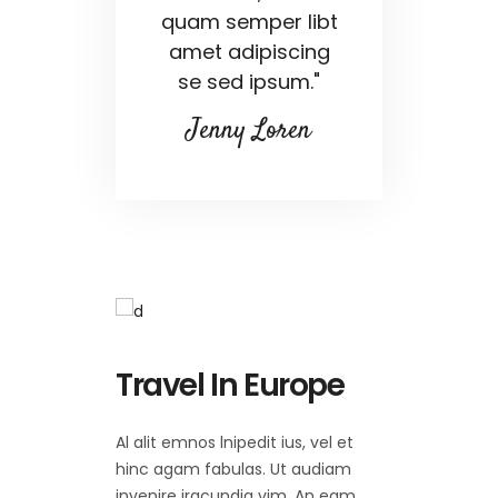
quam semper libt
amet adipiscing
se sed ipsum."
Jenny Loren
Travel In Europe
Al alit emnos lnipedit ius, vel et
hinc agam fabulas. Ut audiam
invenire iracundia vim. An eam