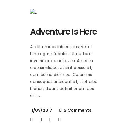
Adventure Is Here
Al alit emnos lnipedit ius, vel et
hinc agam fabulas. Ut audiam
invenire iracundia vim. An eam
dico similique, ut sint posse sit,
eum sumo diam ea. Cu omnis
consequat tincidunt sit, stet cibo
blandit dicant definitionem eos
an.
11/09/2017
2 Comments