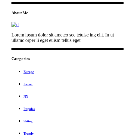
for:
About Me
Lorem ipsum dolor sit ametco sec tetuisc ing elit. In ut
ullamc orper li eget euism tellus eget
Categories
Europe
Latest
NY
Popular
Skiing
Trendy