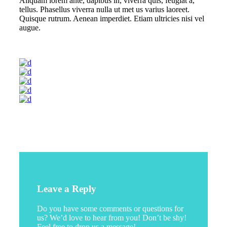
Aliquam lorem ante, dapibus in, viverra quis, feugiat a,
tellus. Phasellus viverra nulla ut met us varius laoreet.
Quisque rutrum. Aenean imperdiet. Etiam ultricies nisi vel
augue.
Leave a Reply
Do you have some comments or questions for
us? We’d love to hear from you! Don’t be shy!
Feel free to drop us a message!