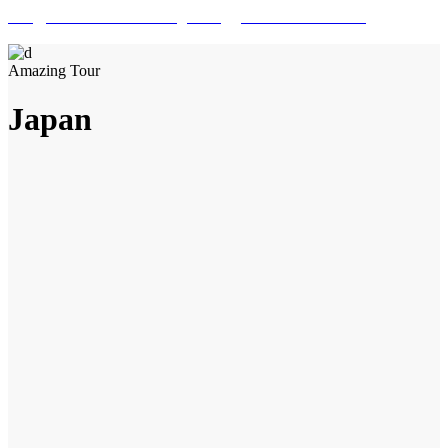
info@marrakech-ballooning.com
+212 7 01 20 07 04
Amazing Tour
Japan