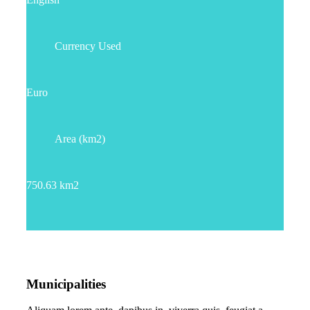
Currency Used
Euro
Area (km2)
750.63 km2
Municipalities