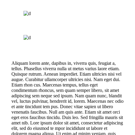
Aliquam lorem ante, dapibus in, viverra quis, feugiat a,
tellus. Phasellus viverra nulla ut metus varius laore etiam.
Quisque rutrum. Aenean imperdiet. Etiam ultricies nisi vel
augue. Curabitur ullamcorper ultricies nisi. Nam eget dui.
Etiam rhon cus. Maecenas tempus, tellus eget
condimentum rhoncus, sem quam semper libero, sit amet
adipiscing sem neque sed ipsum. Nam quam nunc, blandit
vel, luctus pulvinar, hendrerit id, lorem. Maecenas nec odio
et ante tincidunt tem pus. Donec vitae sapien ut libero
venenatis faucibus. Null am quis ante. Etiam sit amet orci
eget eros faucibus tincidu. Duis leo. Sed fringilla mauris sit
amet nib. Lore ipsum dolor sit amet, consectetur adipiscing
elit, sed do eiusmod te mpor incididunt ut labore et
dolorem magna aliqua. Ut enim ad minim veniam, quis