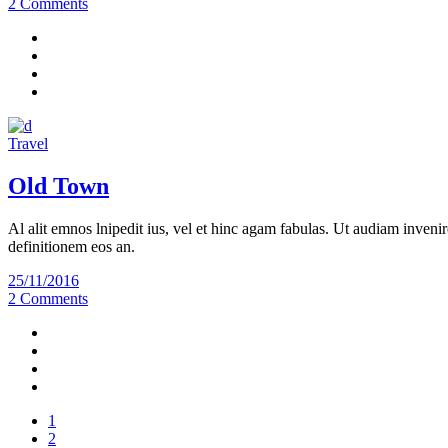
2 Comments
Travel
Old Town
Al alit emnos lnipedit ius, vel et hinc agam fabulas. Ut audiam invenir
definitionem eos an.
25/11/2016
2 Comments
1
2