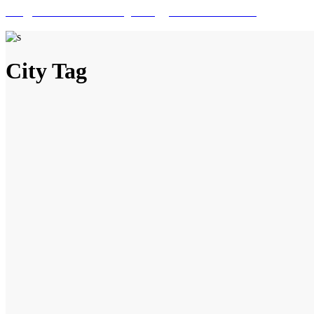
info@marrakech-ballooning.com
+212 7 01 20 07 04
City Tag