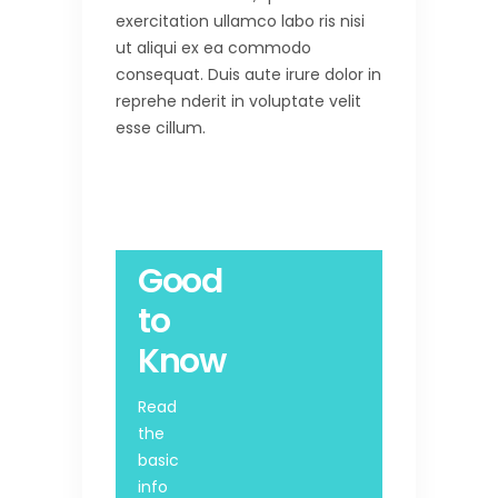
exercitation ullamco labo ris nisi
ut aliqui ex ea commodo
consequat. Duis aute irure dolor in
reprehe nderit in voluptate velit
esse cillum.
Good
to
Know
Read
the
basic
info