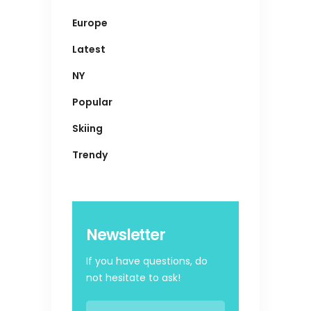
Europe
Latest
NY
Popular
Skiing
Trendy
Newsletter
If you have questions, do
not hesitate to ask!