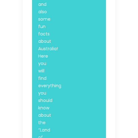
and
also
some
fun
facts
about
Australia!
Here
you
will
find
everything
you
should
know
about
the
‘’Land
of