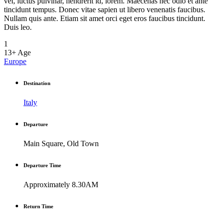
vel, luctus pulvinar, hendrerit id, lorem. Maecenas nec odio et ante
tincidunt tempus. Donec vitae sapien ut libero venenatis faucibus.
Nullam quis ante. Etiam sit amet orci eget eros faucibus tincidunt.
Duis leo.
1
13+
Age
Europe
Destination
Italy
Departure
Main Square, Old Town
Departure Time
Approximately 8.30AM
Return Time