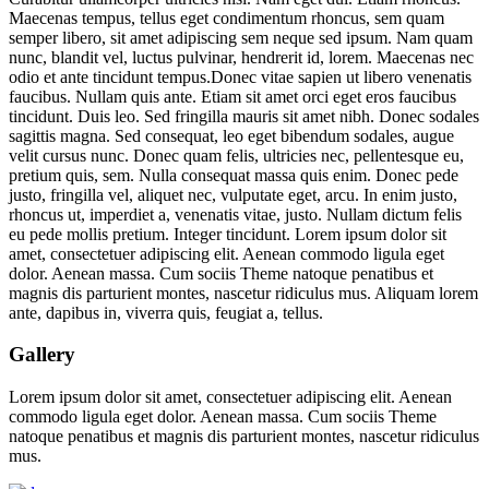
Maecenas tempus, tellus eget condimentum rhoncus, sem quam
semper libero, sit amet adipiscing sem neque sed ipsum. Nam quam
nunc, blandit vel, luctus pulvinar, hendrerit id, lorem. Maecenas nec
odio et ante tincidunt tempus.Donec vitae sapien ut libero venenatis
faucibus. Nullam quis ante. Etiam sit amet orci eget eros faucibus
tincidunt. Duis leo. Sed fringilla mauris sit amet nibh. Donec sodales
sagittis magna. Sed consequat, leo eget bibendum sodales, augue
velit cursus nunc. Donec quam felis, ultricies nec, pellentesque eu,
pretium quis, sem. Nulla consequat massa quis enim. Donec pede
justo, fringilla vel, aliquet nec, vulputate eget, arcu. In enim justo,
rhoncus ut, imperdiet a, venenatis vitae, justo. Nullam dictum felis
eu pede mollis pretium. Integer tincidunt. Lorem ipsum dolor sit
amet, consectetuer adipiscing elit. Aenean commodo ligula eget
dolor. Aenean massa. Cum sociis Theme natoque penatibus et
magnis dis parturient montes, nascetur ridiculus mus. Aliquam lorem
ante, dapibus in, viverra quis, feugiat a, tellus.
Gallery
Lorem ipsum dolor sit amet, consectetuer adipiscing elit. Aenean
commodo ligula eget dolor. Aenean massa. Cum sociis Theme
natoque penatibus et magnis dis parturient montes, nascetur ridiculus
mus.