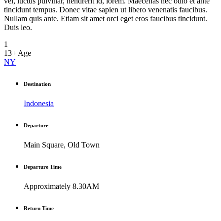
vel, luctus pulvinar, hendrerit id, lorem. Maecenas nec odio et ante
tincidunt tempus. Donec vitae sapien ut libero venenatis faucibus.
Nullam quis ante. Etiam sit amet orci eget eros faucibus tincidunt.
Duis leo.
1
13+
Age
NY
Destination
Indonesia
Departure
Main Square, Old Town
Departure Time
Approximately 8.30AM
Return Time