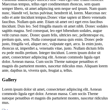
Maecenas tempus, tellus eget condimentum rhoncus, sem quam
semper libero, sit amet adipiscing sem neque sed ipsum. Nam quam
nunc, blandit vel, luctus pulvinar, hendrerit id, lorem. Maecenas nec
odio et ante tincidunt tempus.Donec vitae sapien ut libero venenatis
faucibus. Nullam quis ante. Etiam sit amet orci eget eros faucibus
tincidunt. Duis leo. Sed fringilla mauris sit amet nibh. Donec sodales
sagittis magna. Sed consequat, leo eget bibendum sodales, augue
velit cursus nunc. Donec quam felis, ultricies nec, pellentesque eu,
pretium quis, sem. Nulla consequat massa quis enim. Donec pede
justo, fringilla vel, aliquet nec, vulputate eget, arcu. In enim justo,
rhoncus ut, imperdiet a, venenatis vitae, justo. Nullam dictum felis
eu pede mollis pretium. Integer tincidunt. Lorem ipsum dolor sit
amet, consectetuer adipiscing elit. Aenean commodo ligula eget
dolor. Aenean massa. Cum sociis Theme natoque penatibus et
magnis dis parturient montes, nascetur ridiculus mus. Aliquam lorem
ante, dapibus in, viverra quis, feugiat a, tellus.
Gallery
Lorem ipsum dolor sit amet, consectetuer adipiscing elit. Aenean
commodo ligula eget dolor. Aenean massa. Cum sociis Theme
natoque penatibus et magnis dis parturient montes, nascetur ridiculus
mus.