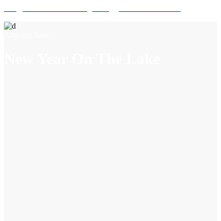
info@marrakech-ballooning.com
+212 7 01 20 07 04
Amazing Tour
New Year On The Lake