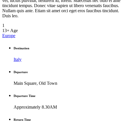
vel, luctus pulvinar, hendrerit id, lorem. Maecenas nec odio et ante
tincidunt tempus. Donec vitae sapien ut libero venenatis faucibus.
Nullam quis ante. Etiam sit amet orci eget eros faucibus tincidunt.
Duis leo.
1
13+
Age
Europe
Destination
Italy
Departure
Main Square, Old Town
Departure Time
Approximately 8.30AM
Return Time