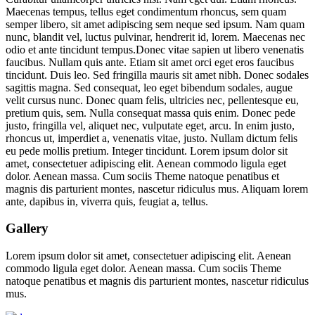
Maecenas tempus, tellus eget condimentum rhoncus, sem quam
semper libero, sit amet adipiscing sem neque sed ipsum. Nam quam
nunc, blandit vel, luctus pulvinar, hendrerit id, lorem. Maecenas nec
odio et ante tincidunt tempus.Donec vitae sapien ut libero venenatis
faucibus. Nullam quis ante. Etiam sit amet orci eget eros faucibus
tincidunt. Duis leo. Sed fringilla mauris sit amet nibh. Donec sodales
sagittis magna. Sed consequat, leo eget bibendum sodales, augue
velit cursus nunc. Donec quam felis, ultricies nec, pellentesque eu,
pretium quis, sem. Nulla consequat massa quis enim. Donec pede
justo, fringilla vel, aliquet nec, vulputate eget, arcu. In enim justo,
rhoncus ut, imperdiet a, venenatis vitae, justo. Nullam dictum felis
eu pede mollis pretium. Integer tincidunt. Lorem ipsum dolor sit
amet, consectetuer adipiscing elit. Aenean commodo ligula eget
dolor. Aenean massa. Cum sociis Theme natoque penatibus et
magnis dis parturient montes, nascetur ridiculus mus. Aliquam lorem
ante, dapibus in, viverra quis, feugiat a, tellus.
Gallery
Lorem ipsum dolor sit amet, consectetuer adipiscing elit. Aenean
commodo ligula eget dolor. Aenean massa. Cum sociis Theme
natoque penatibus et magnis dis parturient montes, nascetur ridiculus
mus.