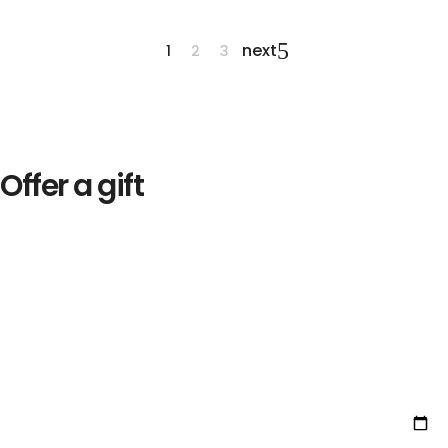
next
1
2
3
Offer a gift