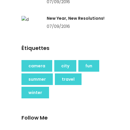
07/09/2016
New Year, New Resolutions!
07/09/2016
Étiquettes
camera
city
fun
summer
travel
winter
Follow Me